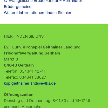
© Evangelische Brüder-Unität – Herrnhuter
Brüdergemeine
Weitere Informationen finden Sie hier
HIER FINDEN SIE UNS:
Ev.- Luth. Kirchspiel Geithainer Land
und
Friedhofsverwaltung Geithain
Markt 8
04643 Geithain
Telefon: 034341 42741
Telefax: 034341 33627
ksp.geithainerland@evlks.de
Öffnungszeiten
Dienstag und Donnerstag: 8–11:30 und 14–17 Uhr
und nach Absprache