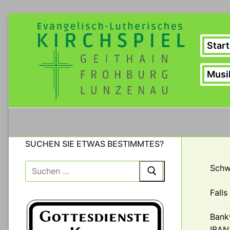
Zum
Inhalt
springen
Start
Musi
SUCHEN SIE ETWAS BESTIMMTES?
Suche
Schw
nach:
Falls
Bank
IBAN