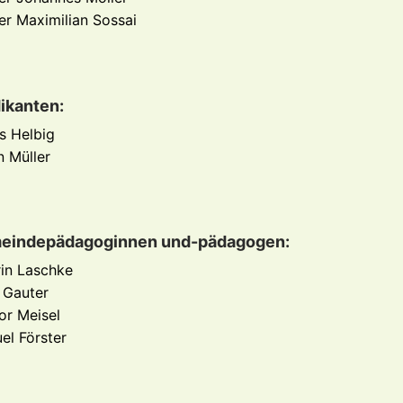
er Maximilian Sossai
ikanten:
s Helbig
n Müller
eindepädagoginnen und-pädagogen:
rin Laschke
 Gauter
or Meisel
el Förster