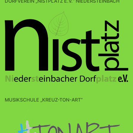
DORFVEREIN „NISTPLATZ E.V.“ NIEDERSTEINBACH
MUSIKSCHULE „KREUZ-TON-ART“