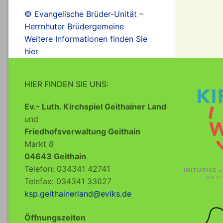
© Evangelische Brüder-Unität –
Herrnhuter Brüdergemeine
Weitere Informationen finden Sie
hier
HIER FINDEN SIE UNS:
Ev.- Luth. Kirchspiel Geithainer Land
und
Friedhofsverwaltung Geithain
Markt 8
04643 Geithain
Telefon: 034341 42741
Telefax: 034341 33627
ksp.geithainerland@evlks.de
Öffnungszeiten