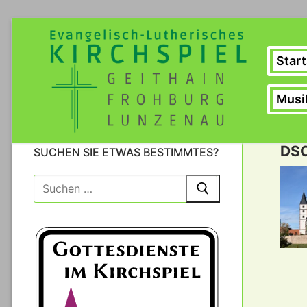
Zum
Inhalt
springen
Start
Musi
DSC
SUCHEN SIE ETWAS BESTIMMTES?
Suche
nach: