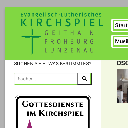
Zum
Inhalt
springen
Start
Musi
DS
SUCHEN SIE ETWAS BESTIMMTES?
Suche
nach: