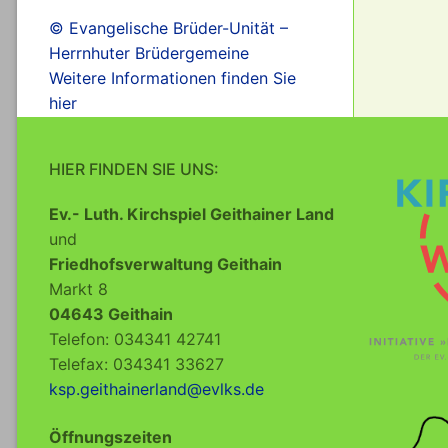
© Evangelische Brüder-Unität –
Herrnhuter Brüdergemeine
Weitere Informationen finden Sie
hier
HIER FINDEN SIE UNS:
Ev.- Luth. Kirchspiel Geithainer Land
und
Friedhofsverwaltung Geithain
Markt 8
04643 Geithain
Telefon: 034341 42741
Telefax: 034341 33627
ksp.geithainerland@evlks.de
Öffnungszeiten