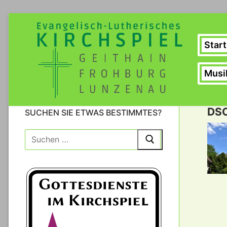
Zum
Inhalt
springen
Start
Musi
DS
SUCHEN SIE ETWAS BESTIMMTES?
Suche
nach: