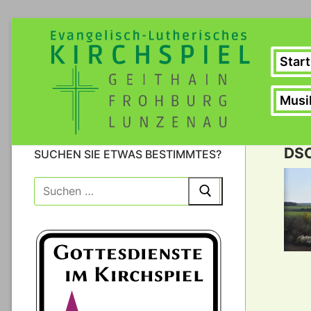
Zum
Inhalt
springen
Start
Musi
DS
SUCHEN SIE ETWAS BESTIMMTES?
Suche
nach: