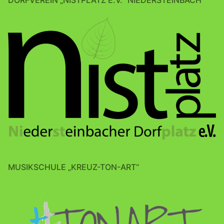
DORFVEREIN „NISTPLATZ E.V.“ NIEDERSTEINBACH
MUSIKSCHULE „KREUZ-TON-ART“