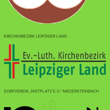
KIRCHENBEZIRK LEIPZIGER LAND
DORFVEREIN „NISTPLATZ E.V.“ NIEDERSTEINBACH