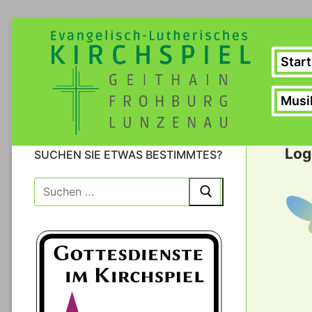
Zum
Inhalt
springen
Start
Musi
Log
SUCHEN SIE ETWAS BESTIMMTES?
Suche
nach: